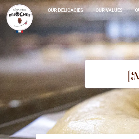
OUR DELICACIES
OUR VALUES
O
[M