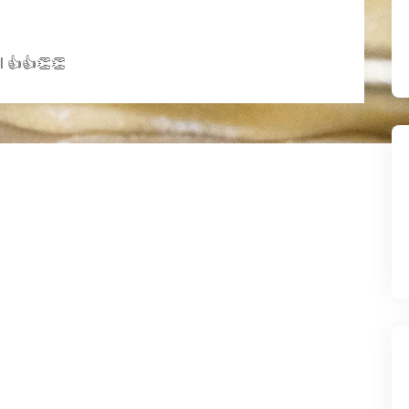
al 👍👍👏👏