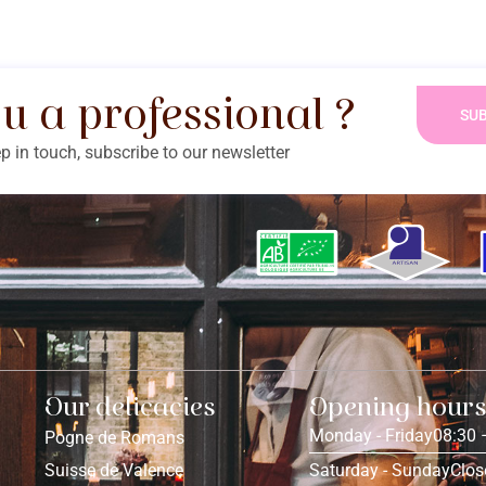
u a professional ?
SUB
ep in touch, subscribe to our newsletter
Our delicacies
Opening hour
Monday - Friday
08:30 
Pogne de Romans
Suisse de Valence
Saturday - Sunday
Clos