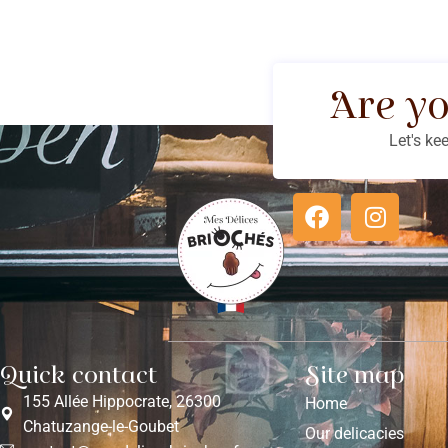
Are yo
Let's ke
Quick contact
Site map
155 Allée Hippocrate, 26300
Home
Chatuzange-le-Goubet
Our delicacies