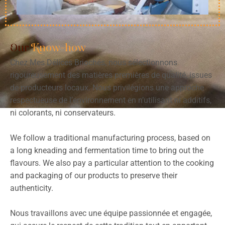
Our
Know-how
Chez Mes Délices Briochés, nous sélectionnons
rigoureusement des matières premières de qualité, issues
de producteurs locaux. Nous privilégions une approche
respectueuse de l’environnement en n’utilisant ni additifs,
ni colorants, ni conservateurs.
We follow a traditional manufacturing process, based on
a long kneading and fermentation time to bring out the
flavours. We also pay a particular attention to the cooking
and packaging of our products to preserve their
authenticity.
Nous travaillons avec une équipe passionnée et engagée,