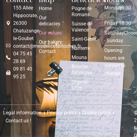
contact
map
delicacies
hours
155 Allée
Monday
08:30
Home
Pogne de
Romans
Hippocrate,
-
–
Our
26300
Friday
18:30
delicacies
Suisse de
Valence
Chatuzange-
Our values
Saturday
Close
le-Goubet
Saint-Genix
- Sunday
Our bakery
contact@mesdelicesbrioches.fr
Nanterre
Opening
Contact
04 75 45
Mouna
hours are
28 69
subject to
Brioche
09 81 40
Drômoise
change
95 25
Organic
offer
Legal information
Privacy policy
Cookie policy
2
Contact us !
M
D