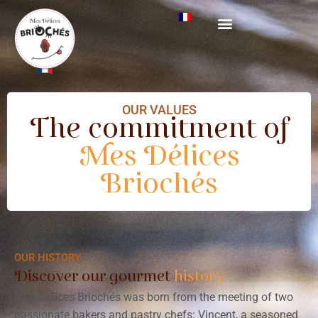
OUR VALUES
The commitment of
Mes Délices
Briochés
OUR HISTORY
Discover our gourmet
history
Mes Délices Briochés was born from the meeting of two
passionate bakers and pastry chefs: Vincent, a seasoned