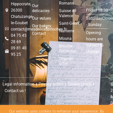
Romans
Hippocrate,
-
–
Our
26300
Friday
18:30
delicacies
Suisse de
Valence
Chatuzange-
Our values
Saturday
Close
le-Goubet
Saint-Genix
- Sunday
Our bakery
contact@mesdelicesbrioches.fr
Nanterre
Opening
Contact
04 75 45
Mouna
hours are
28 69
subject to
Brioche
09 81 40
Drômoise
change
95 25
Organic
offer
Legal information
Privacy policy
Cookie policy
2
Contact us !
M
D
B
Our website uses cookies to enhance your experience. By