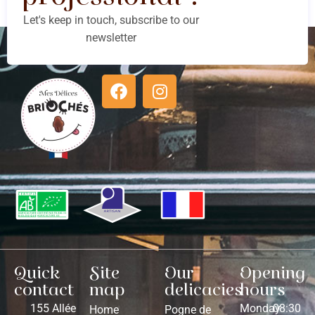
Let's keep in touch, subscribe to our
newsletter
Quick
Site
Our
Opening
contact
map
delicacies
hours
155 Allée
Monday
08:30
Home
Pogne de