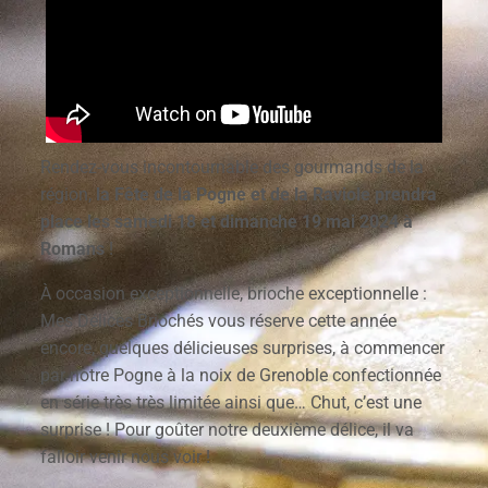
Rendez-vous incontournable des gourmands de la
région,
la Fête de la Pogne et de la Raviole prendra
place les samedi 18 et dimanche 19 mai 2024 à
Romans
!
À occasion exceptionnelle, brioche exceptionnelle :
Mes Délices Briochés vous réserve cette année
encore, quelques délicieuses surprises, à commencer
par notre Pogne à la noix de Grenoble confectionnée
en série très très limitée ainsi que… Chut, c’est une
surprise ! Pour goûter notre deuxième délice, il va
falloir venir nous voir !