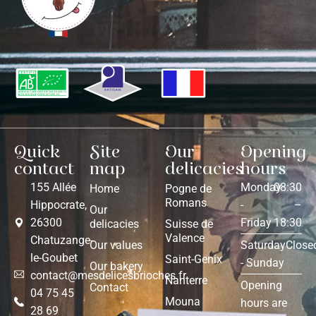
Quick
Site
Our
Opening
contact
map
delicacies
hours
155 Allée
Monday
08:30
Home
Pogne de
Romans
Hippocrate,
-
–
Our
26300
Friday
18:30
delicacies
Suisse de
Valence
Chatuzange-
Our values
Saturday
Close
le-Goubet
Saint-Genix
- Sunday
Our bakery
contact@mesdelicesbrioches.fr
Nanterre
Opening
Contact
04 75 45
Mouna
hours are
28 69