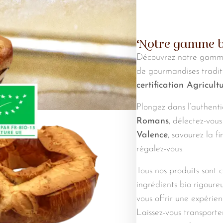
Notre gamme b
Découvrez notre gamme 
de gourmandises traditi
certification Agricul
Plongez dans l’authenti
Romans
, délectez-vou
Valence
, savourez la f
régalez-vous.
Tous nos produits sont 
ingrédients bio rigoure
vous offrir une expérien
Laissez-vous transporte