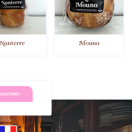
Nanterre
Mouna
M'ABONNE !