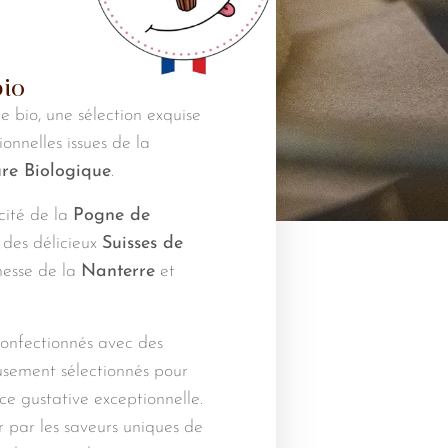
io
bio, une sélection exquise
onnelles issues de la
ture Biologique
.
cité de la
Pogne de
s des délicieux
Suisses de
inesse de la
Nanterre
et
confectionnés avec des
usement sélectionnés pour
ce gustative exceptionnelle.
r par les saveurs uniques de