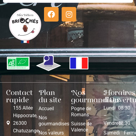
Contact
Plan
Nos
Horaires
rapide
du site
gourmandises
d'Ouvert
155 Allée
Lundi
08:30
Accueil
Pogne de
Romans
Hippocrate,
–
–
Nos
26300
Vendredi
18:30
gourmandises
Suisse de
Valence
Chatuzange-
Nos valeurs
Samedi
Ferm